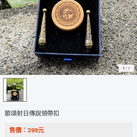
1
/
1
歌頌射日傳說領帶扣
售價：
399
元