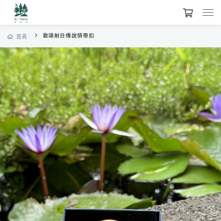
歌頌射日傳說領帶扣
首頁