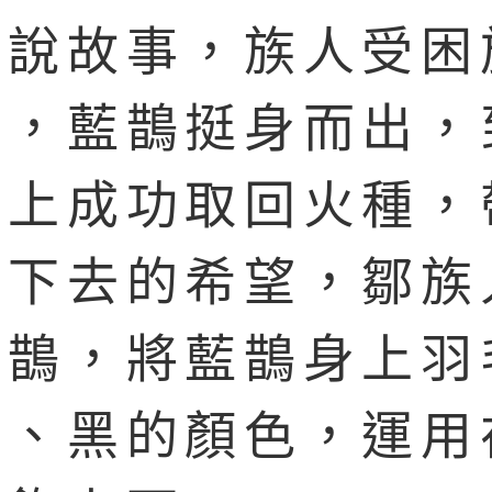
傳說故事，族人受困
山，藍鵲挺身而出，
山上成功取回火種，
活下去的希望，鄒族
藍鵲，將藍鵲身上羽
白、黑的顏色，運用