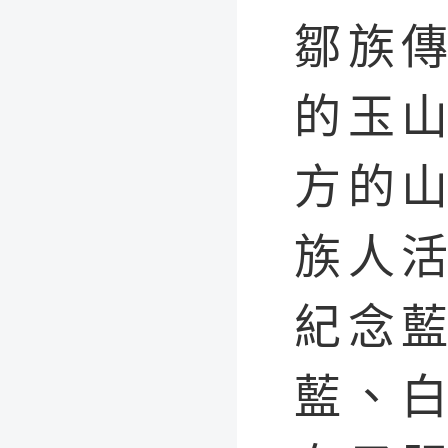
鄒族
的玉
方的
族人
紀念
藍、