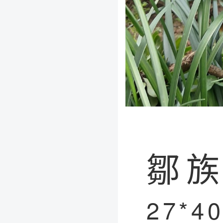
鄒
27*4